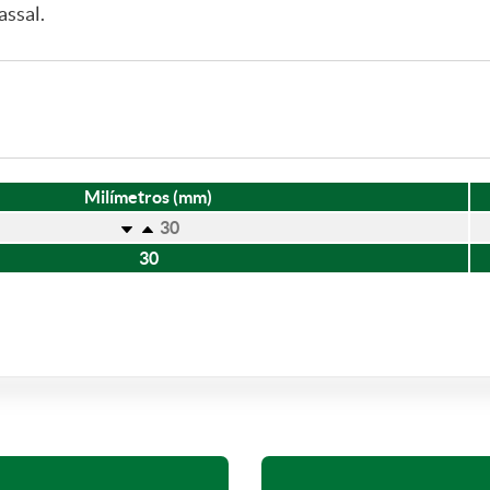
assal.
Milímetros (mm)
30
30