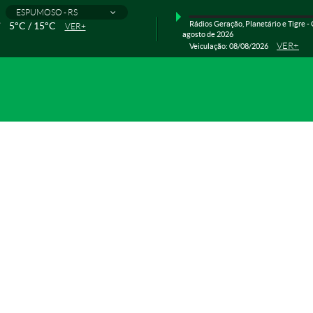
ESPUMOSO - RS
Rádios Geração, Planetário e Tigre - 
5°C / 15°C
VER+
agosto de 2026
VER+
Veiculação: 08/08/2026