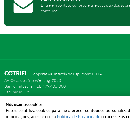
Entre em contato conosco e tire suas dúvidas sobr
conteúdo.
COTRIEL
| Cooperativa Tritícola de Espumoso LTDA.
Av. Osvaldo Júlio Werlang, 2050
Bairro Industrial | CEP 99.400-000
Espumoso - RS
Confira nossas unidades
Nós usamos cookies
Este site utiliza cookies para lhe oferecer conteúdos personaliz
informações, acesse nossa
Política de Privacidade
ou acesse as co