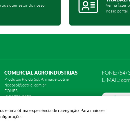
e qualquer setor do nosso
Venha fazer p
nosso portal.
COMERCIAL AGROINDUSTRIAS
FONE: (54) 
Produtos Rio do Sol, Animax e Cotriel
E-MAIL: con
riodosol@cotriel.com.br
FONES
(54)3383-3552
POLÍTICA DE
(54)9927-0659
PREFERÊNCIA
ados e uma ótima experiência de navegação. Para maiores
nfigurações.