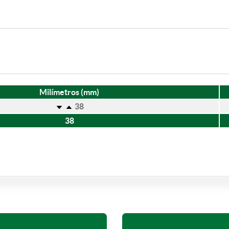
Milímetros (mm)
38
38