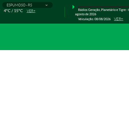
ESPUMOSO - RS
Rádios Geração, Planetário e Tigre - 
4°C / 15°C
VER+
agosto de 2026
VER+
Veiculação: 08/08/2026