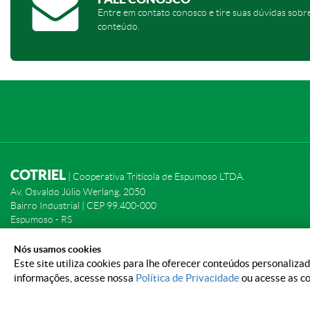
Entre em contato conosco e tire suas dúvidas sobr
conteúdo.
COTRIEL
| Cooperativa Tritícola de Espumoso LTDA.
Av. Osvaldo Júlio Werlang, 2050
Bairro Industrial | CEP 99.400-000
Espumoso - RS
Confira nossas unidades
Nós usamos cookies
Este site utiliza cookies para lhe oferecer conteúdos personaliz
informações, acesse nossa
Política de Privacidade
ou acesse as co