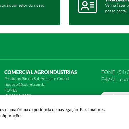
e qualquer setor do nosso
Venha fazer p
nosso portal.
COMERCIAL AGROINDUSTRIAS
FONE: (54) 
Produtos Rio do Sol, Animax e Cotriel
E-MAIL: con
riodosol@cotriel.com.br
FONES
(54)3383-3552
POLÍTICA DE
(54)9927-0659
PREFERÊNCIA
ados e uma ótima experiência de navegação. Para maiores
nfigurações.