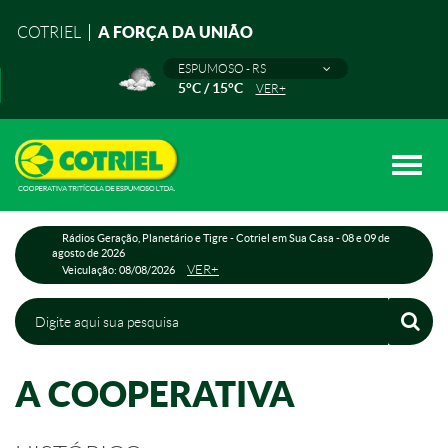
A FORÇA DA UNIÃO
COTRIEL
ESPUMOSO - RS
5°C / 15°C
VER+
Toggle
naviga
Rádios Geração, Planetário e Tigre - Cotriel em Sua Casa - 08 e 09 de
agosto de 2026
VER+
Veiculação: 08/08/2026
A COOPERATIVA