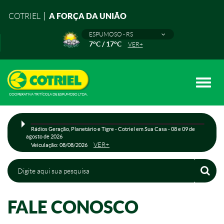
A FORÇA DA UNIÃO
COTRIEL
ESPUMOSO - RS
7°C / 17°C
VER+
Toggle
naviga
Rádios Geração, Planetário e Tigre - Cotriel em Sua Casa - 08 e 09 de
agosto de 2026
VER+
Veiculação: 08/08/2026
FALE CONOSCO