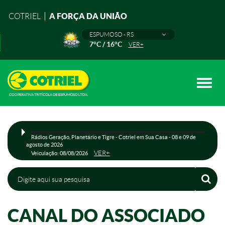
A FORÇA DA UNIÃO
COTRIEL
ESPUMOSO - RS
7°C / 16°C
VER+
Toggle
naviga
Rádios Geração, Planetário e Tigre - Cotriel em Sua Casa - 08 e 09 de
agosto de 2026
VER+
Veiculação: 08/08/2026
CANAL DO ASSOCIADO