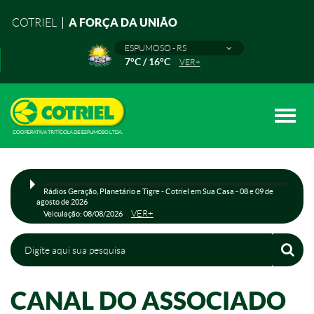
A FORÇA DA UNIÃO
COTRIEL
ESPUMOSO - RS
7°C / 16°C
VER+
Toggle
naviga
Rádios Geração, Planetário e Tigre - Cotriel em Sua Casa - 08 e 09 de
agosto de 2026
VER+
Veiculação: 08/08/2026
CANAL DO ASSOCIADO