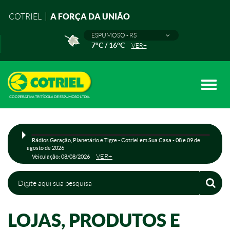
A FORÇA DA UNIÃO
COTRIEL
ESPUMOSO - RS
7°C / 16°C
VER+
Toggle
naviga
Rádios Geração, Planetário e Tigre - Cotriel em Sua Casa - 08 e 09 de
agosto de 2026
VER+
Veiculação: 08/08/2026
LOJAS, PRODUTOS E